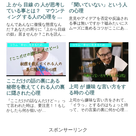
上 から 目線 の 人が思考し
「聞いていない」という人
ている事とは？ マウンテ
の心理
ィング する人の心理を 考
意見やアイデアを否定や反論され
察 してみた.
る事は無いですか？嘘みたいにス
なんであんなに傲慢な態度なん
ムーズに進めるコツがここにあり
だ？あなたの周りに『上から目線
ます。
の奴』居ませんか？これを読んだ
ら明日から『可哀想な奴』に変わ
ります。
コラム「幸せに生きるために」
コラム「幸せに生きるために」
ここだけの話の裏にある
上司 が 嫌味 な言い方をす
秘密を教えてくれる人の裏
る時の 心理
に隠された心理
上司から嫌味な言い方をされて、
『ここだけの話なんだけど～』っ
「イラっ」とするのはちょっと待
て言われた時は、要注意！！もし
って、その言葉の裏に何か心理的
かしたら何か狙いが…
な狙いがあるかもしれませんよ。
スポンサーリンク