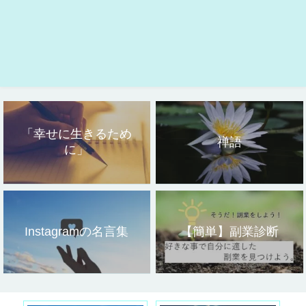
「幸せに生きるため
禅語
に」
Instagramの名言集
【簡単】副業診断