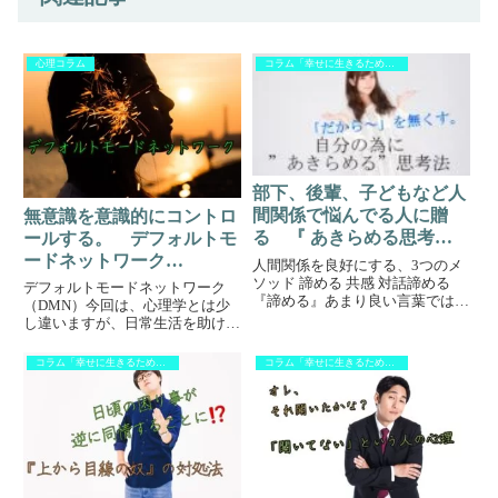
心理コラム
コラム「幸せに生きるために」
部下、後輩、子どもなど人
間関係で悩んでる人に贈
無意識を意識的にコントロ
る 『 あきらめる思考法
ールする。 デフォルトモ
』
ードネットワーク
人間関係を良好にする、3つのメ
（DMN）
ソッド 諦める 共感 対話諦める
デフォルトモードネットワーク
『諦める』あまり良い言葉では無
（DMN）今回は、心理学とは少
いですよね。でも、これを読めば
し違いますが、日常生活を助ける
『諦める』事の概念が変わりま
ものなのでご紹介しようと思いま
す。かと言って、夢を諦めてなん
す。デフォルトモードネットワー
コラム「幸せに生きるために」
コラム「幸せに生きるために」
か言いません！ここで諦めるの
ク（DMN）とは何か？デフォル
は、「人は思った通りには動かな
トモードネットワークとは前頭葉
い...
内側部、前帯状回、後帯状回、下
頭...