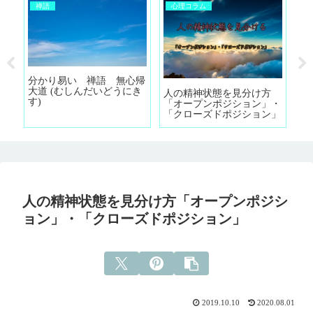
禅語
心理コラム
不
分かり易い 禅語 無心帰
て
大道 (むしんだいどうにき
人の精神状態を見分け方
自
す)
「オープンポジション」・
「クローズドポジション」
人の精神状態を見分け方「オープンポジシ
ョン」・「クローズドポジション」
2019.10.10
2020.08.01