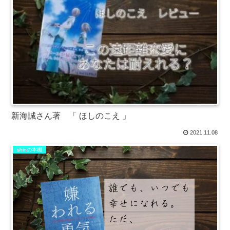
新海誠さん著 「 ほしのこえ 」
2021.11.08
shinの本棚