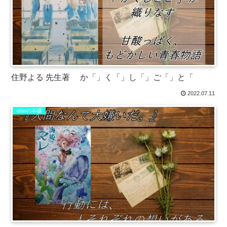
住野よる 先生著 か「」く「」し「」ご「」と「
2022.07.11
shinの本棚