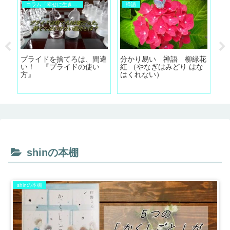
コラム「幸せに生きるために」
禅語
打
プライドを捨てろは、間違
分かり易い 禅語 柳緑花
分
い！ 『プライドの使い
紅 （やなぎはみどり はな
め)
方』
はくれない）
shinの本棚
shinの本棚