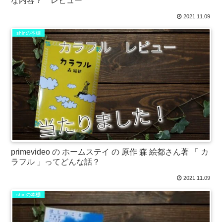
な内容？ レビュー
2021.11.09
shinの本棚
primevideo の ホームステイ の 原作 森 絵都さん著 「 カ
ラフル 」ってどんな話？
2021.11.09
shinの本棚