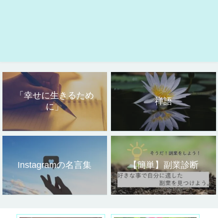
「幸せに生きるため
禅語
に」
Instagramの名言集
【簡単】副業診断