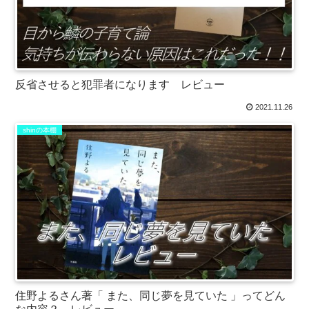
反省させると犯罪者になります レビュー
2021.11.26
shinの本棚
住野よるさん著「 また、同じ夢を見ていた 」ってどん