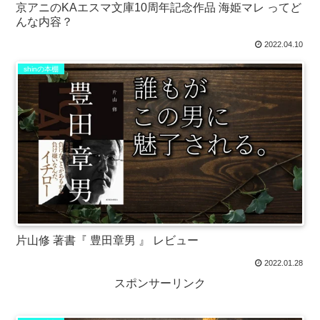
京アニのKAエスマ文庫10周年記念作品 海姫マレ ってど
んな内容？
2022.04.10
shinの本棚
片山修 著書『 豊田章男 』 レビュー
2022.01.28
スポンサーリンク