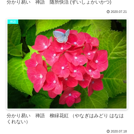
分かり易い 禅語 随所快活 (ずいしょかいかつ)
2020.07.21
禅語
分かり易い 禅語 柳緑花紅 （やなぎはみどり はなは
くれない）
2020.07.18