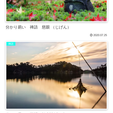
分かり易い 禅語 慈眼 （じげん）
2020.07.25
禅語