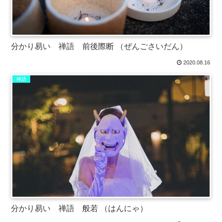
分かり易い 禅語 前後際断 （ぜんごさいだん）
2020.08.16
禅語
分かり易い 禅語 般若 （はんにゃ）