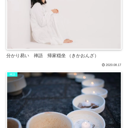
分かり易い 禅語 帰家穏坐 （きかおんざ）
2020.08.17
禅語