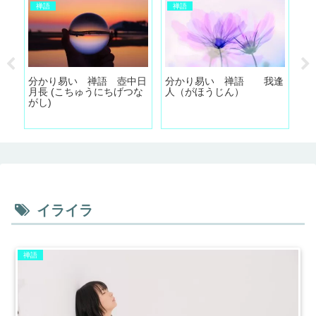
禅語
禅語
違
分かり易い 禅語 壺中日
分かり易い 禅語 我逢
分
月長 (こちゅうにちげつな
人（がほうじん）
道
がし)
く
イライラ
禅語