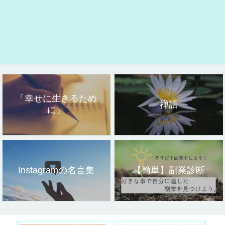
「幸せに生きるため
禅語
に」
Instagramの名言集
【簡単】副業診断