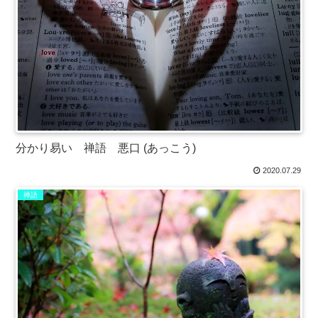
分かり易い 禅語 悪口 (あっこう)
2020.07.29
禅語