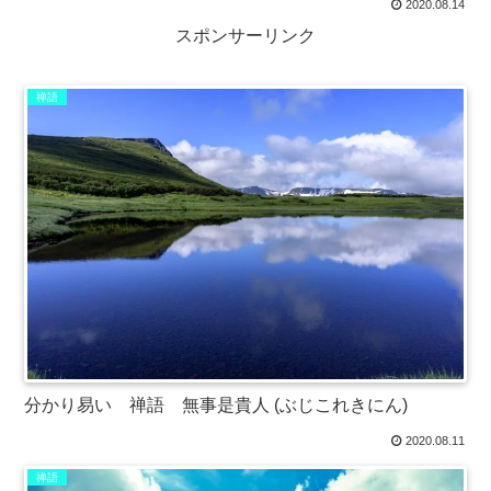
2020.08.14
スポンサーリンク
禅語
分かり易い 禅語 無事是貴人 (ぶじこれきにん)
2020.08.11
禅語