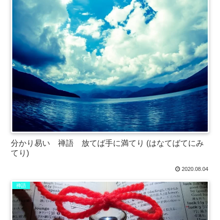
分かり易い 禅語 放てば手に満てり (はなてばてにみ
てり)
2020.08.04
禅語