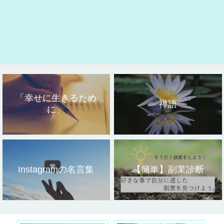
「幸せに生きるため
禅語
に」
Instagramの名言集
【簡単】副業診断