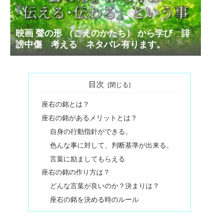
映画 聲の形 （こえのかたち） から学び 誹
謗中傷 考える ネタバレ有ります。
目次
座右の銘とは？
座右の銘があるメリットとは？
自身の行動指針ができる。
色んな事に対して、判断基準が出来る。
言葉に励ましてもらえる
座右の銘の作り方は？
どんな言葉が良いのか？決まりは？
座右の銘を決める時のルール