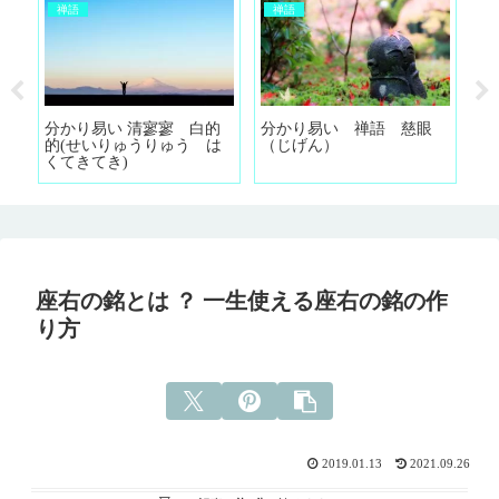
禅語
禅語
愛
分かり易い 清寥寥 白的
分かり易い 禅語 慈眼
分
的(せいりゅうりゅう は
（じげん）
坐
くてきてき)
座右の銘とは ？ 一生使える座右の銘の作
り方
2019.01.13
2021.09.26