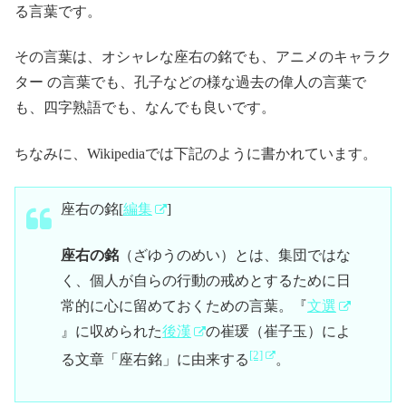
る言葉です。
その言葉は、オシャレな座右の銘でも、アニメのキャラク
ター の言葉でも、孔子などの様な過去の偉人の言葉で
も、四字熟語でも、なんでも良いです。
ちなみに、Wikipediaでは下記のように書かれています。
座右の銘
[
編集
]
座右の銘
（ざゆうのめい）とは、集団ではな
く、個人が自らの行動の戒めとするために日
常的に心に留めておくための言葉。『
文選
』に収められた
後漢
の崔瑗（崔子玉）によ
[2]
る文章「座右銘」に由来する
。