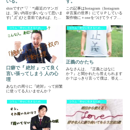
いる。
す。
shinです(*´▽｀*)最近のマンガ
この記事はInstagram（Instagram
は、深い内容が多いなって思いま
＠言葉の世界）にてＵＰしている
す( ﾟДﾟ)ひと昔前であれば、ただ
製作物に＋oneをつけてライフハ
笑う為の様な単純な内容が多かっ
ック的な感じでUPしていますの
た様に感じます。(単純に僕が感
で、皆さんに何か感じる物があれ
コラム「幸せに生きるために」
コラム「幸せに生きるために」
じれて無いだけかもしれませんが
ば幸いです。 検索からお越しの
(;^_^A)僕が、マンガでも深い内
方は、良ければInstagramの方に
容だなって...
も...
正義のかたち
口癖で『 絶対 』って良く
みなさんは、『正義とはなに
言い張ってしまう 人の心
か？』と聞かれたら答えられます
か？はっきり言って僕は、答えら
理
れません。でも、こんな感じでは
あなたの周りに『絶対』って頻繁
ないかなというのを今回は書こう
に使ってる人いませんか？
かと思います。五分の理デールカ
ーネギーさんが書いた「人を動か
す」という本を読んだ事はありま
コラム「幸せに生きるために」
コラム「幸せに生きるために」
すか...