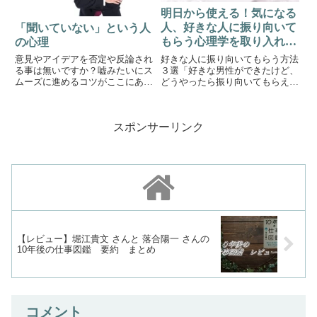
明日から使える！気になる
人、好きな人に振り向いて
「聞いていない」という人
もらう心理学を取り入れた
の心理
方法３選
好きな人に振り向いてもらう方法
意見やアイデアを否定や反論され
３選「好きな男性ができたけど、
る事は無いですか？嘘みたいにス
どうやったら振り向いてもらえる
ムーズに進めるコツがここにあり
だろう？」「私の想いが全然伝わ
ます。
らず、彼に好きになってもらえな
い」いきなりですが、こんなお悩
スポンサーリンク
みを抱えていませんか？男性心理
って難しいですよね。あるとき
は...
【レビュー】堀江貴文 さんと 落合陽一 さんの
10年後の仕事図鑑 要約 まとめ
コメント