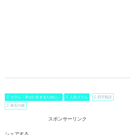
コラム「幸せに生きるために」
人生コラム
四字熟語
座右の銘
スポンサーリンク
シェアする