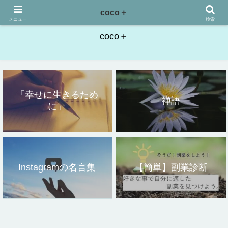
こころにプラス。「幸せに生きるために」
coco＋
メニュー
検索
coco＋
「幸せに生きるため
禅語
に」
Instagramの名言集
【簡単】副業診断