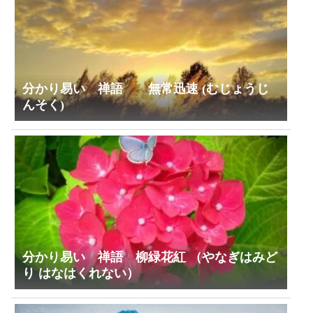
分かり易い 禅語 無常迅速 (むじょうじ
んそく)
分かり易い 禅語 柳緑花紅 （やなぎはみど
り はなはくれない）