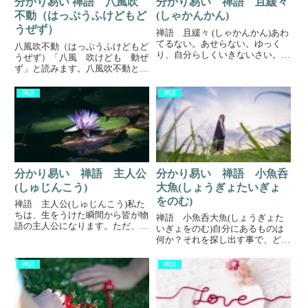
分かり易い 禅語 八風吹
分かり易い 禅語 且緩々
不動（はっぷうふけどもど
(しゃかんかん)
うぜず）
禅語 且緩々 (しゃかんかん)あわ
てるない。あせらない。ゆっく
八風吹不動（はっぷうふけどもど
り、自分らしくいきないさい。二
うぜず）「八風 吹けども 動ぜ
兎追うもの一兎も得ず人生は競争
ず」と読みます。八風吹不動と
では無い。いかに楽しむか、いか
は、何も「強靭な心を作れ。」と
に満足するか。あれこれ取り組ん
いう訳ではありません。強い逆風
禅語
禅語
で結果が出ないなら、まずは、自
にさらされたとしても、成功して
分の好きな事一つに絞りやって...
追い風が吹いたとしても、だるま
さんの様に自分を見失わず、驕っ
た...
分かり易い 禅語 主人公
分かり易い 禅語 小魚呑
(しゅじんこう)
大魚(しょうぎょたいぎょ
をのむ)
禅語 主人公(しゅじんこう)私た
ちは、生をうけた瞬間から皆が物
禅語 小魚呑大魚(しょうぎょた
語の主人公になります。ただ、生
いぎょをのむ)自分にあるものは
きていると親や教師、上司など、
何か？それを探し出す事で、どん
何かしらの力の介入で、他人の物
な大敵にでも勝てる秘策になる。
語のわき役になってしまう時があ
強い者が勝ち、弱い者が負ける。
禅語
禅語
ります。そうならない様に、あな
そんな思い込みは捨てたらいい。
たは自分の物語の主人公ですか...
本当の強さ地球上の生き物は弱肉
強食の世界と言われピラミッド
状...