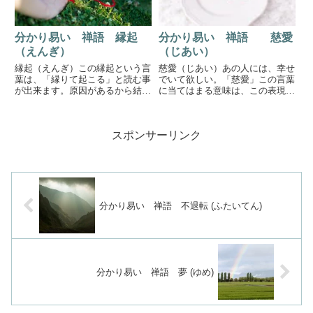
分かり易い 禅語 縁起
分かり易い 禅語 慈愛
（えんぎ）
（じあい）
縁起（えんぎ）この縁起という言
慈愛（じあい）あの人には、幸せ
葉は、「縁りて起こる」と読む事
でいて欲しい。「慈愛」この言葉
が出来ます。原因があるから結果
に当てはまる意味は、この表現が
があり、またその結果が原因変わ
いちばん分かり易いとおもう。愛
り次の結果がある。そうやって繋
の形この慈愛は、「見返りを求め
がっているのです。繋がり私達の
ず、愛で包み込む。」さまを表現
スポンサーリンク
社会を考えれば分かり易いのでは
している言葉です。自分に置き換
ないでしょうか。例えば、野菜
えて考えてもらうと分かり易い
屋...
と...
分かり易い 禅語 不退転 (ふたいてん)
分かり易い 禅語 夢 (ゆめ)