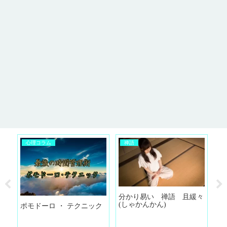
心理コラム
禅語
立
分かり易い 禅語 且緩々
分
(しゃかんかん)
（
ポモドーロ ・ テクニック