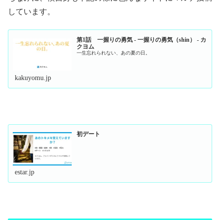
しています。
第1話 一握りの勇気 - 一握りの勇気（shin） - カ
クヨム
一生忘れられない、あの夏の日。
kakuyomu.jp
初デート
estar.jp