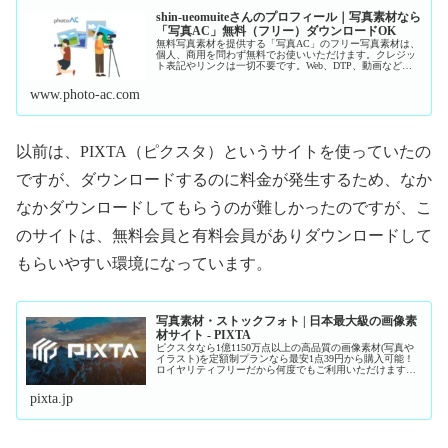
shin-ueomuiteさんのプロフィール｜写真素材なら
「写真AC」無料（フリー）ダウンロードOK
無料写真素材を提供する「写真AC」のフリー写真素材は、
個人、商用を問わず無料でお使いいただけます。クレジッ
ト表記やリンクは一切不要です。Web、DTP、動画などの
写真素材としてお使いください。
www.photo-ac.com
以前は、PIXTA（ピクスタ）というサイトを使っていたの
ですが、ダウンロードするのに料金が発生するため、なか
なかダウンロードしてもらうのが難しかったのですが、こ
のサイトは、無料会員と有料会員がありダウンロードして
もらいやすい環境になっています。
写真素材・ストックフォト | 日本最大級の画像素
材サイト - PIXTA
ピクスタなら1億1150万点以上の高品質の画像素材(写真や
イラスト)を定額制プランなら最安1点39円から購入可能！
ロイヤリティフリーだから何度でもご利用いただけます。
無料のフリー画像も毎週更新！
pixta.jp