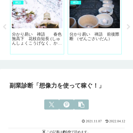
禅語
禅語
 禅語 前後際
分かり易い 禅語 把手共
分かり易い 禅語 
ごさいだん）
行 (はしゅきょうこう)
明 法燈明 (じとうみ
う ほうとうみょう)
副業診断「想像力を使って稼ぐ！」
2021.11.07
2022.04.12
この記事は
約5分
で読めます。