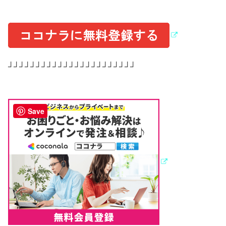
┘┘┘┘┘┘┘┘┘┘┘┘┘┘┘┘┘┘┘┘┘┘┘
Save