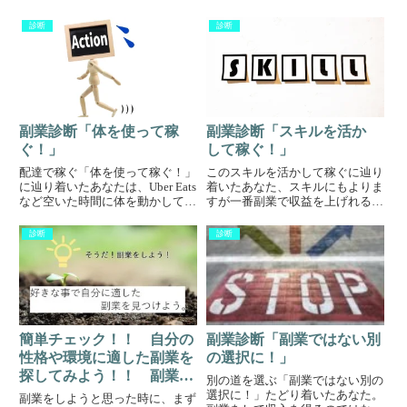
診断
診断
副業診断「体を使って稼
副業診断「スキルを活か
ぐ！」
して稼ぐ！」
配達で稼ぐ「体を使って稼ぐ！」
このスキルを活かして稼ぐに辿り
に辿り着いたあなたは、Uber Eats
着いたあなた、スキルにもよりま
など空いた時間に体を動かして副
すが一番副業で収益を上げれる可
業するのはどうでしょうか？Uber
能性を秘めているのではないでし
Eatsはあまり良い噂を聞かないと
ょうか。プログラミングで稼ぐこ
診断
診断
いう方にはこちらの企業はどうで
の項目では、プログラミングとし
しょうか？簡単なライティングで
て大きくまとめていますが、プロ
稼ぐまた...
グラミングを使って出来る仕事
は...
簡単チェック！！ 自分の
副業診断「副業ではない別
性格や環境に適した副業を
の選択に！」
探してみよう！！ 副業診
別の道を選ぶ「副業ではない別の
断
選択に！」たどり着いたあなた。
副業をしようと思った時に、まず