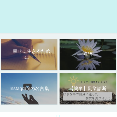
「幸せに生きるため
禅語
に」
Instagramの名言集
【簡単】副業診断