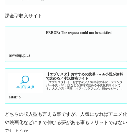
課金型収入サイト
ERROR: The request could not be satisfied
novelup.plus
【エブリスタ】おすすめの携帯・web小説が無料
で読める／小説投稿サイト
【エブリスタ】は、おすすめ／人気の恋愛小説・ファンタ
ジー小説・BL小説などを無料で読める小説投稿サイトで
す。大人の恋・学園・オフィスラブなど、細かなジャンル
まで検索できます。エブリスタから誕生した作品も多数！
誰にでも小説家デビューのチャンス...
estar.jp
どちらの収入型も言える事ですが、人気になればアニメ化
や映画化などにまで伸びる夢がある事もメリットではない
でしょうか。