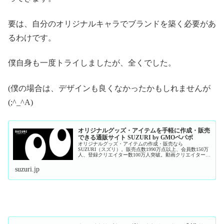
要は、自分のオリジナルキャラでブランドを築く必要があ
るわけです。
僕自身も一度トライしましたが、全くでした。
(僕の場合は、デザインも良くなかったかもしれませんが
(;^_^A)
オリジナルグッズ・アイテムを手軽に作成・販売
できる通販サイト SUZURI by GMOペパボ
オリジナルグッズ・アイテムの作成・販売なら
SUZURI（スズリ）。販売点数1990万点以上、会員数150万
人、登録クリエイター数100万人突破。動画クリエイターや
YouTuberのファングッズ制作に最適！自分だけのTシャツや
スマホケースなど...
suzuri.jp