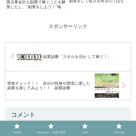
副業をして収入を得るのではな
困る事会社も副業で稼ぐことを解
く、スキルアップして会社での評
禁したし、”副業をしよう！”毎月
価をupして基本給を上げる。又
の生活費がギリギリだから、貯金
は、現在のスキルを活かして転職
なんて出来ない。趣味や特技で、
して基本給を上げるというのが、
お小遣いを稼げれないかな？子ど
この項目の考え方です。ただ、ど
スポンサーリンク
もが生まれて、家庭に入ったけ
ち...
ど、”やっぱり働きたい！”こん...
副業診断「スキルを活か して稼ぐ！」
簡単チェック！！ 自分の性格や環境に適した
副業を探してみよう！！ 副業診断
コメント
Twitter
Instagram・言葉の世界
note
YouTube
コメントを書き込む