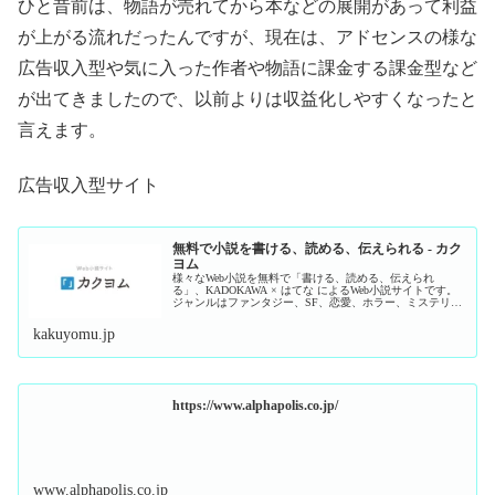
ひと昔前は、物語が売れてから本などの展開があって利益
が上がる流れだったんですが、現在は、アドセンスの様な
広告収入型や気に入った作者や物語に課金する課金型など
が出てきましたので、以前よりは収益化しやすくなったと
言えます。
広告収入型サイト
無料で小説を書ける、読める、伝えられる - カク
ヨム
様々なWeb小説を無料で「書ける、読める、伝えられ
る」、KADOKAWA × はてな によるWeb小説サイトです。
ジャンルはファンタジー、SF、恋愛、ホラー、ミステリー
などがあり、二次創作作品も楽し…
kakuyomu.jp
https://www.alphapolis.co.jp/
www.alphapolis.co.jp