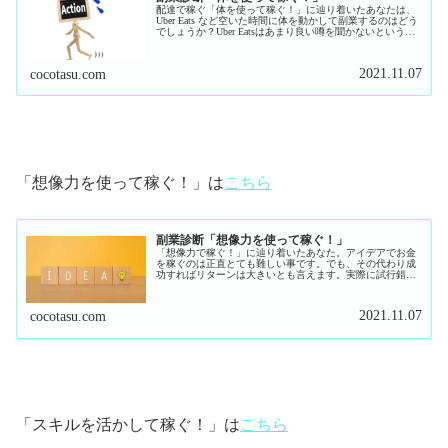
配達で稼ぐ「体を使って稼ぐ！」に辿り着いたあなたは、
Uber Eats など空いた時間に体を動かして副業するのはどう
でしょうか？Uber Eatsはあまり良い噂を聞かないという方
にはこちらの企業はどうでしょうか？簡単なライティング
で稼ぐまた...
2021.11.07
cocotasu.com
「想像力を使って稼ぐ！」は
こちら
副業診断「想像力を使って稼ぐ！」
「想像力で稼ぐ！」に辿り着いたあなた。アイデアでお金
を稼ぐのは正直とても難しい事です。でも、その代わり成
功すればリターンは大きいとも言えます。実際に試行錯誤
する事で、あなたのスキルもupしていくのもメリットにな
ります。イラストで稼ぐ！Twi...
2021.11.07
cocotasu.com
「スキルを活かして稼ぐ！」は
こちら