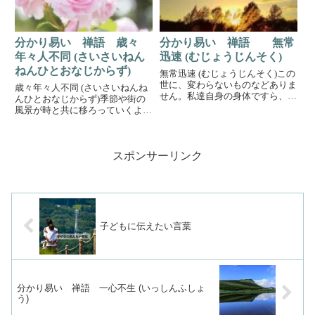
の...
分かり易い 禅語 歳々
分かり易い 禅語 無常
年々人不同 (さいさいねん
迅速 (むじょうじんそく)
ねんひとおなじからず)
無常迅速 (むじょうじんそく)この
世に、変わらないものなどありま
歳々年々人不同 (さいさいねんね
せん。私達自身の身体ですら、一
んひとおなじからず)季節や街の
秒前の状態とは違う。とても速い
風景が時と共に移ろっていくよう
スピードで、常に変化していって
に人も移ろい変わっていく。同じ
いるのです。瞬間この一瞬を大切
な様で同じでは無い。10代、20
に生きる様にするという事は、人
代、と大きな単位での変化は気が
生を大切に歩むという事です...
スポンサーリンク
付きやすいかもしれないけれど、
年単位、月単位、日単位でも...
子どもに伝えたい言葉
分かり易い 禅語 一心不生 (いっしんふしょ
う)