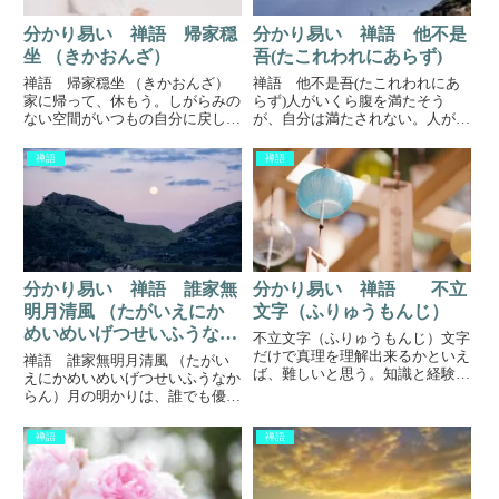
分かり易い 禅語 帰家穏
分かり易い 禅語 他不是
坐 （きかおんざ）
吾(たこれわれにあらず)
禅語 帰家穏坐 （きかおんざ）
禅語 他不是吾(たこれわれにあ
家に帰って、休もう。しがらみの
らず)人がいくら腹を満たそう
ない空間がいつもの自分に戻して
が、自分は満たされない。人がい
くれるから。安らぐ人は、余裕が
くら勉強しようが、自分は何も身
あれば人に優しく出来る。どんな
につかない。自身の事は、自身が
禅語
禅語
にイライラしている人も、それは
やらないと何も変わらない。私の
余裕がないだけ。ゆっくりする事
代わりは、私道元禅師が中国に渡
で、イライラする心はどこかに
った時に、年老いた典座(料理
い...
係、...
分かり易い 禅語 誰家無
分かり易い 禅語 不立
明月清風 （たがいえにか
文字（ふりゅうもんじ）
めいめいげつせいふうなか
不立文字（ふりゅうもんじ）文字
らん）
だけで真理を理解出来るかといえ
禅語 誰家無明月清風 （たがい
ば、難しいと思う。知識と経験が
えにかめいめいげつせいふうなか
あってこそ境地に達する事ができ
らん）月の明かりは、誰でも優し
る。この禅語は、それを諭した言
く照らしてくれるし、涼しい風は
葉です。経験「簡単だと思って、
誰にでも吹いてくれる。どんな人
禅語
禅語
やってみたけど出来なかった。」
でも幸せになれる。でも、それに
教本や説明などを聞いていざ実
気がつくかは、自分次第なんだ。
践...
という意味の禅語です。平等こ