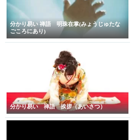
分かり易い 禅語 明珠在掌(みょうじゅたな
ごころにあり)
分かり易い 禅語 挨拶（あいさつ）