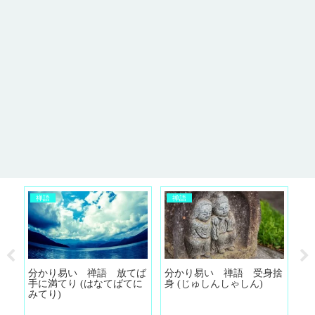
禅語
禅語
無
分かり易い 禅語 放てば
分かり易い 禅語 受身捨
分
か
手に満てり (はなてばてに
身 (じゅしんしゃしん)
活
か
みてり)