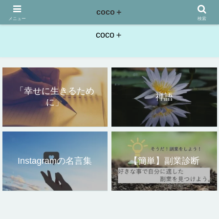
こころにプラス。「幸せに生きるために」
coco＋
メニュー
検索
coco＋
「幸せに生きるため
禅語
に」
Instagramの名言集
【簡単】副業診断