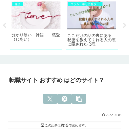
禅語
コラム「幸せに生きるために」
元
分かり易い 禅語 慈愛
分
ここだけの話の裏にある
ざ
（じあい）
大
秘密を教えてくれる人の裏
ん
を
に隠された心理
転職サイト おすすめ はどのサイト？
2022.06.08
この記事は
約5分
で読めます。