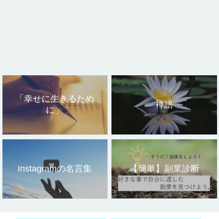
「幸せに生きるため
禅語
に」
Instagramの名言集
【簡単】副業診断