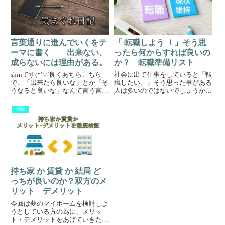
まれないと気がつかないという
いないじゃ...
か...
言葉通りに進んでいくをテ
「 転職しよう ！」そう思
ーマに書く 出来ない、
ったら何からすれば良いの
成らないには理由がある。
か？ 転職準備リスト
shinです(*'▽'良くあちらこちら
社会に出て仕事をしていると「転
で、「出来たら良いな」とか「そ
職したい。」そう思った事がある
うなると良いな」なんて言う言葉
人は多いのではないでしょうか。
を聞く。ちょっとした挨拶とか話
でも、転職する際にはどんな準備
でこの言葉が出てくるのは良いの
が必要なのかは意外とわからない
雑記
かなって思うけど。( ﾟДﾟ)真面目
ものです。ピヨ吉なにからすれ
な話し合いで吐く言葉ではないと
ば、、、なので、今回は僕が転職
思う。また、こん...
する時に行なった行動や、やって
お...
持ち家 か 賃貸 か 結局 ど
っちが良いのか？双方のメ
リット デメリット
今回は夢のマイホームを検討しよ
うとしている方の為に、メリッ
ト・デメリットをあげていきたい