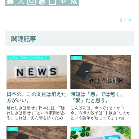
shin
関連記事
コラム「幸せに生きるために」
雑記
日本の、この文化は消えた
時短は『悪』では無く、
方がいい。
『愛』だと思う。
疑わしきは罰せず日本には、”疑
こんばんは、shinです(; ･`д･´)
わしきは罰せず”という慣例があ
今、冷凍の餃子は”手抜き”なのか
る。これは、えん罪を防ぐために
という論争が起こってますね(-
はある程度仕方ないのかなと思う
_-;)僕は、”手間抜き”だと思うん
が、有罪が確定してもなお、犯罪
ですよ。簡単で美味しいって最高
雑記
雑記
者を守る法律が多く存在する。こ
じゃないですかぁ！！それと、僕
れは、実際に何かの犯罪に巻き込
が思うにその人は、料理をやって