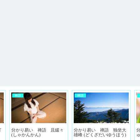
禅語
禅語
打
分かり易い 禅語 且緩々
分かり易い 禅語 独坐大
分
(しゃかんかん)
雄峰 (どくざだいゆうほう)