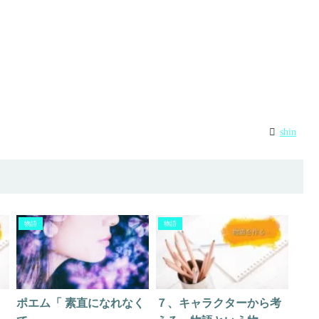
shin
物語
物語
ポエム「 素直になれなく
７、キャラクターから考