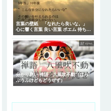
言葉の壁紙 「なれたら良いな。」
心に響く言葉 良い言葉 ポエム 待ち受
け
57 views
分かり易い 禅語 八風吹不動（はっ
ぷうふけどもどうぜず）