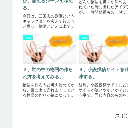
び。燃えるシーンを考え
どんな物語を書くか決めあ
ねていた時に出したアイデ
る。
が、・時間移動もの・SFチ
今日は、三国志の劉備という
クな戦争もの・宇宙空間も
キャラクターを考えて行こう
の・恋愛ものなど色々出て
と思う。劉備といえば出てく
たけど、結局は恋愛ものに
るのが、桃園の誓いや三顧の
めました。というか、誰も
礼、義兄弟の関羽や張飛、趙
何かしらの共感を得られる
物語
物語
雲、諸葛亮など多くの人に慕
ノなのかなって思いました
われたという、人望の大将。
生きて...
なぜか、劉備のもとには強い
武将が集まってくる。五虎将
軍の関...
２、世の中の物語の作ら
９、小説投稿サイトを
れ方を考えてみる。
味する。
物語を作ろうと考え始めてか
結局、小説投稿サイトにど
ら、世に出て売れまくってい
サイトが使いやすいか？と
る物語の作りが気になって良
う事で、同じ内容のものを
く考えている。物語のベース
ルチ投稿してみたが、僕的
として、何もできなかった主
は、カクヨムをベースに、
人公が終わりに何かしらを達
ブリスタ、小説家になろう
スポ
成する又は、成長するという
しようかと思案しています(
のがベースにある。例えば、
∀ﾟ)小説家になろうは、と
最近人気のアニメの「鬼滅の
あえず使いにくいなって感