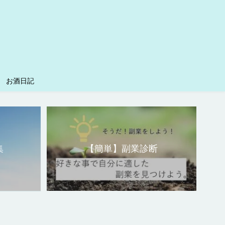
お酒日記
集
【簡単】副業診断