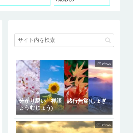
76 views
分かり易い 禅語 諸行無常(しょぎ
ょうむじょう)
64 views