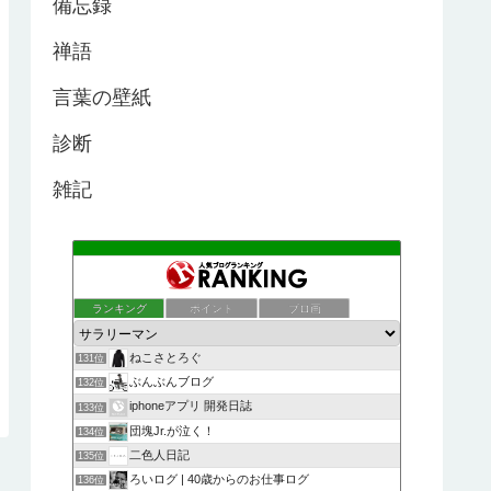
備忘録
禅語
言葉の壁紙
診断
雑記
ランキング
ポイント
ブロ画
ねこさとろぐ
131位
ぶんぶんブログ
132位
iphoneアプリ 開発日誌
133位
団塊Jr.が泣く！
134位
二色人日記
135位
ろいログ | 40歳からのお仕事ログ
136位