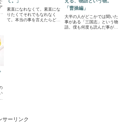
て。」
える、物語という物。
ぐ
ア
「曹操編」
素直になれなくて。素直にな
ッ
りたくてそれでもなれなく
大半の人がどこかでは聞いた
て。本当の事を言えたらどれ
事がある「三国志」という物
来
だけ良いだろう。思い悩んだ
語。僕も何度も読んだ事があ
決
日々。笑顔になったあの時や
る。そこで、物語の構成要素
が
涙がでたあの時誰だってそん
を抽出してみるとまず、キャ
モ
な忘れたくない過去を持って
ラクターの個性の強さだと思
。
いる。それは特別な何かじゃ
う。曹操という人物像曹操
なくてもいつもの一日だった
は、軍略家。今でいうと大企
としても...
業の社長みたいに色んな事を
冷静に時...
吟
の
い
マ
に
エ
に
ンサーリンク
ﾟ
り
じ