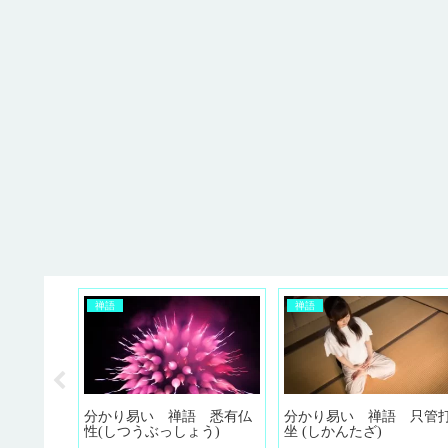
禅語
禅語
 明珠在掌
分かり易い 禅語 悉有仏
分かり易い 禅語 只管
ごころにあ
性(しつうぶっしょう)
坐 (しかんたざ)