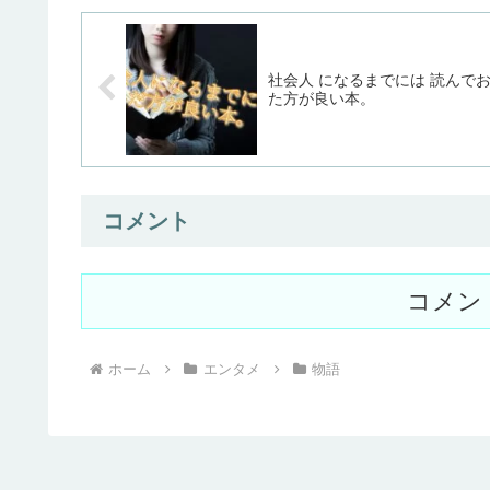
刃」な...
た...
社会人 になるまでには 読んで
た方が良い本。
コメント
コメン
ホーム
エンタメ
物語