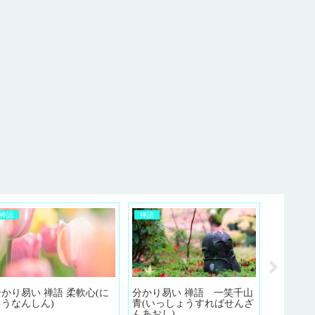
禅語
禅語
かり易い 禅語 柔軟心(に
分かり易い 禅語 一笑千山
座右の銘
ゅうなんしん)
青(いっしょうすればせんざ
る座右の
んあおし)