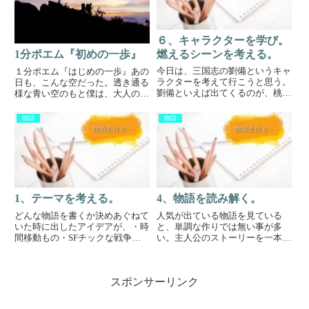
時...
６、キャラクターを学び。
燃えるシーンを考える。
1分ポエム『初めの一歩』
今日は、三国志の劉備というキャ
１分ポエム『はじめの一歩』あの
ラクターを考えて行こうと思う。
日も、こんな空だった。透き通る
劉備といえば出てくるのが、桃園
様な青い空のもと僕は、大人の階
の誓いや三顧の礼、義兄弟の関羽
段をひとつ上った。そう、初めて
や張飛、趙雲、諸葛亮など多くの
の一人暮らしだ。恥ずかしいぐら
物語
物語
人に慕われたという、人望の大
いの、初々しさをまとい、慣れな
将。なぜか、劉備のもとには強い
い土地で歩きだしたんだ。
武将が集まってくる。五虎将軍の
関...
1、テーマを考える。
4、物語を読み解く。
どんな物語を書くか決めあぐねて
人気が出ている物語を見ている
いた時に出したアイデアが、・時
と、単調な作りでは無い事が多
間移動もの・SFチックな戦争も
い。主人公のストーリーを一本ど
の・宇宙空間もの・恋愛ものなど
真ん中に通した後に、その周りを
色々出て来たけど、結局は恋愛も
取り囲むように出てくる人それぞ
のに決めました。というか、誰も
れに何かしらの過去があり、それ
スポンサーリンク
が何かしらの共感を得られるモノ
に基づいてい性格などを含めた言
なのかなって思いました。生き
動が形成されている。主のストー
て...
リー...