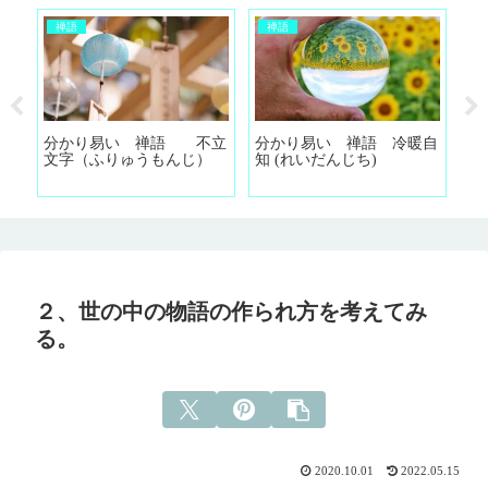
禅語
禅語
り入
分かり易い 禅語 不立
分かり易い 禅語 冷暖自
分
文字（ふりゅうもんじ）
知 (れいだんじち)
明
め
ら
２、世の中の物語の作られ方を考えてみ
る。
2020.10.01
2022.05.15