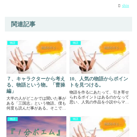
shin
関連記事
物語
物語
７、キャラクターから考え
10、人気の物語からポイン
る、物語という物。「曹操
トを見つける。
編」
物語を作るにあたって、引き寄せ
られるポイントはあるのかなって
大半の人がどこかでは聞いた事が
思い、人気の作品を小説やらマン
ある「三国志」という物語。僕も
ガ、アニメなど見て感じた事は、
何度も読んだ事がある。そこで、
作者の性別によって、ある程度規
物語の構成要素を抽出してみると
則性があるのかな～って感じまし
まず、キャラクターの個性の強さ
物語
物語
た。なので、今回は、そこをまと
だと思う。曹操という人物像曹操
めてみたいと思います。(どの作...
は、軍略家。今でいうと大企業の
社長みたいに色んな事を冷静に