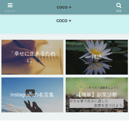
こころにプラス。「幸せに生きるために」
coco＋
メニュー
検索
coco＋
「幸せに生きるため
禅語
に」
Instagramの名言集
【簡単】副業診断